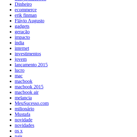
Dinheiro
ecommerce
erik finman
Flávio Augusto
gadgets
geração
impacto
índia
internet
investimentos
jovem
lançamento 2015
lucro
mac
macbook
macbook 2015
macbook air
melancia
MeuSucesso.com
milionário
Mustafa
novidade
novidades
os x
pais