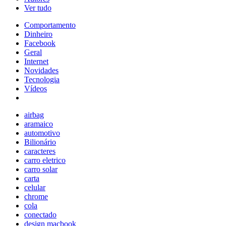
Ver tudo
Comportamento
Dinheiro
Facebook
Geral
Internet
Novidades
Tecnologia
Vídeos
airbag
aramaico
automotivo
Bilionário
caracteres
carro eletrico
carro solar
carta
celular
chrome
cola
conectado
design macbook