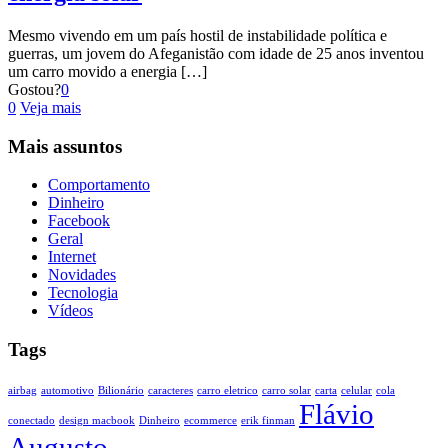
Mesmo vivendo em um país hostil de instabilidade política e
guerras, um jovem do Afeganistão com idade de 25 anos inventou
um carro movido a energia […]
Gostou?
0
0
Veja mais
Mais assuntos
Comportamento
Dinheiro
Facebook
Geral
Internet
Novidades
Tecnologia
Vídeos
Tags
airbag
automotivo
Bilionário
caracteres
carro eletrico
carro solar
carta
celular
cola
Flávio
conectado
design macbook
Dinheiro
ecommerce
erik finman
Augusto