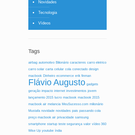
Novidades
Tecnologia
Vídeos
Tags
airbag
automotivo
Bilionário
caracteres
carro eletrico
carro solar
carta
celular
cola
conectado
design
macbook
Dinheiro
ecommerce
erik finman
Flávio Augusto
gadgets
geração
impacto
internet
investimentos
jovem
lançamento 2015
lucro
macbook
macbook 2015
macbook air
melancia
MeuSucesso.com
milionário
Mustafa
novidade
novidades
pais
passando cola
preço macbook air
privacidade
samsung
smartphone
startup
teste segurança
valor
vídeo 360
Wise Up
youtube
índia